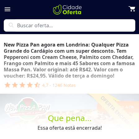
menu
search
New Pizza Pan agora em Londrina: Qualquer Pizza
Grande do Cardápio com um super desconto. Tem
Pepperoni com Cream Cheese, Palmito com Cheddar,
Frango com Palmito e mais 45 Sabores com a famosa
Massa Pan. Valor original: até R$42. Valor com o
voucher: R$24,95. Válido de terça a domingo!
star
star
star
star
star_half
4,7
-
1246
Notas
Economize
41
%
Que pena...
Essa oferta está encerrada!