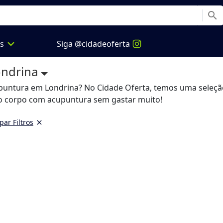
search
expand_more
os
Siga @cidadeoferta
ondrina
puntura em Londrina? No Cidade Oferta, temos uma seleção
 do corpo com acupuntura sem gastar muito!
par Filtros
close