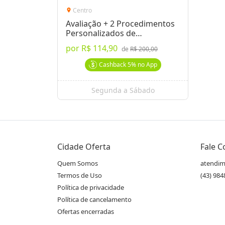
Centro
location_on
Avaliação + 2 Procedimentos
Personalizados de
Acupuntura e Terapias
por
R$ 114,90
de
R$ 200,00
Cashback
5%
no App
Segunda a Sábado
Cidade Oferta
Fale 
Quem Somos
atendim
Termos de Uso
(43) 98
Política de privacidade
Política de cancelamento
Ofertas encerradas