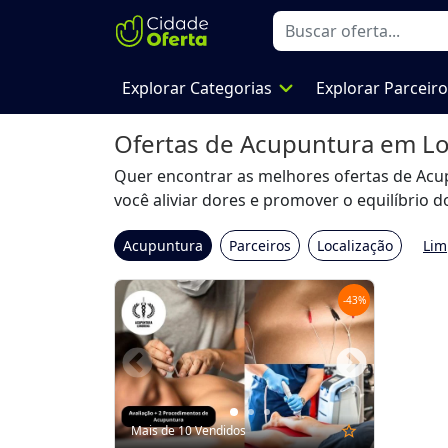
expand_more
Explorar Categorias
Explorar Parceir
Ofertas de Acupuntura em L
Quer encontrar as melhores ofertas de Acu
você aliviar dores e promover o equilíbrio
Acupuntura
Parceiros
Localização
Lim
-
43
%
Mais de 10 Vendidos
star_outline