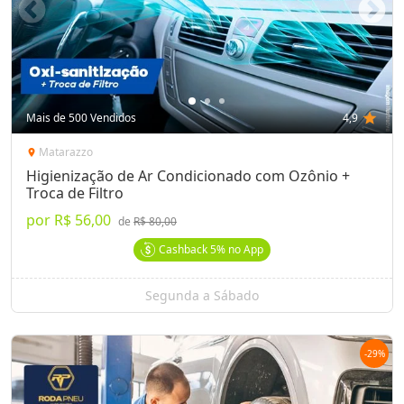
Mais de 500 Vendidos
4,9
star
Matarazzo
location_on
Higienização de Ar Condicionado com Ozônio +
Troca de Filtro
por
R$ 56,00
de
R$ 80,00
Cashback
5%
no App
Segunda a Sábado
-
29
%