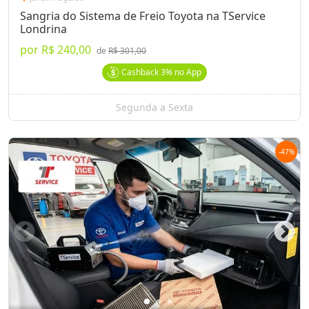
Sangria do Sistema de Freio Toyota na TService
Londrina
por
R$ 240,00
de
R$ 301,00
Cashback
3%
no App
Segunda a Sexta
-
47
%