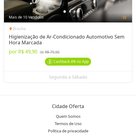
Mais de 10 Vendidos
star_outline
Brasília
location_on
Higienização de Ar-Condicionado Automotivo Sem
Hora Marcada
por
R$ 49,90
de
R$ 75,90
Cashback
4%
no App
Segunda a Sábado
Cidade Oferta
Quem Somos
Termos de Uso
Política de privacidade