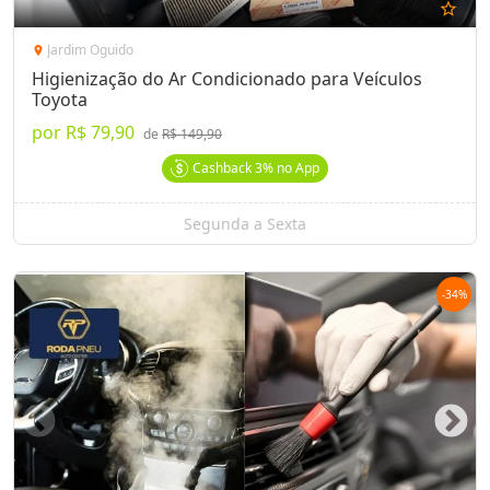
star_outline
Jardim Oguido
location_on
Higienização do Ar Condicionado para Veículos
Toyota
por
R$ 79,90
de
R$ 149,90
Cashback
3%
no App
Segunda a Sexta
-
34
%