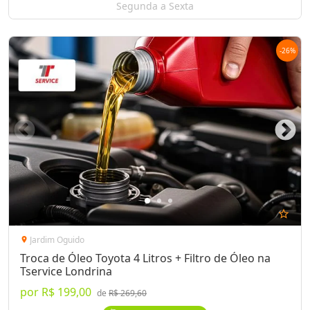
Segunda a Sexta
-
26
%
star_outline
Jardim Oguido
location_on
Troca de Óleo Toyota 4 Litros + Filtro de Óleo na
Tservice Londrina
por
R$ 199,00
de
R$ 269,60