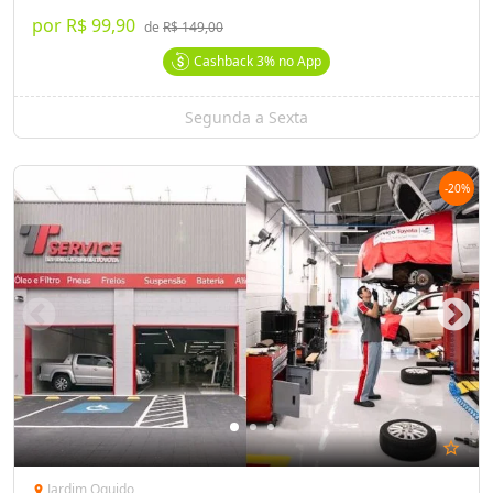
por
R$ 99,90
de
R$ 149,00
Cashback
3%
no App
Segunda a Sexta
-
20
%
star_outline
Jardim Oguido
location_on