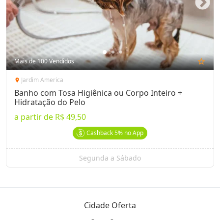
Mais de 100 Vendidos
star_outline
Jardim America
location_on
Banho com Tosa Higiênica ou Corpo Inteiro +
Hidratação do Pelo
a partir de
R$ 49,50
Cashback
5%
no App
Segunda a Sábado
Cidade Oferta