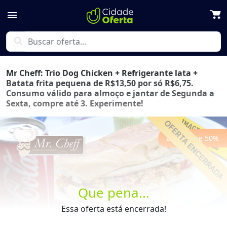
menu
search
Mr Cheff: Trio Dog Chicken + Refrigerante lata +
Batata frita pequena de R$13,50 por só R$6,75.
Consumo válido para almoço e jantar de Segunda a
Sexta, compre até 3. Experimente!
Economize
50
%
Que pena...
Previous
Next
Essa oferta está encerrada!