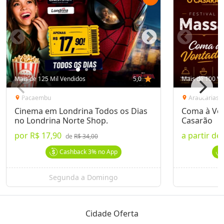
Mais de 125 Mil Vendidos
5,0
star
Mais de 100 Ve
Pacaembu
Araucárias
location_on
location_on
Cinema em Londrina Todos os Dias
Coma à Von
no Londrina Norte Shop.
Casarão
por
R$ 17,90
a partir de
de
R$ 34,00
Cashback
3%
no App
Segunda a Domingo
Cidade Oferta