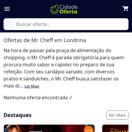
menu
search
Ofertas de
Mr. Cheff
em Londrina
Na hora de passar pela praça de alimentação do
shopping, o Mr. Cheff é parada obrigatória para quem
procura muito sabor e rapidez no preparo de sua
refeição. Com seu cardápio variado, com diversos
pratos e sanduíches, o Mr. Cheff busca satisfazer os
mais di...
Ler Mais
Nenhuma oferta encontrada :/
Destaques
Ver Mais
-
47
%