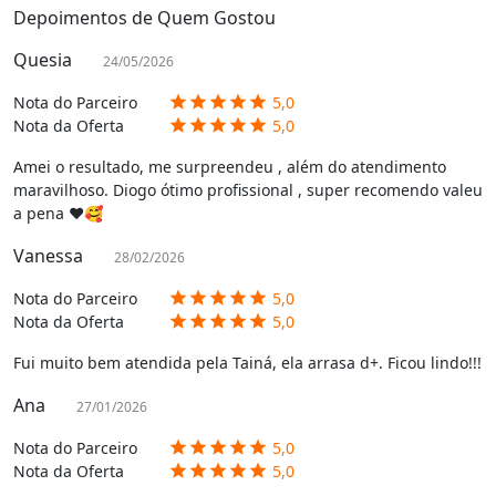
Depoimentos de Quem Gostou
Quesia
24/05/2026
Nota do Parceiro
5,0
star
star
star
star
star
Nota da Oferta
5,0
star
star
star
star
star
Amei o resultado, me surpreendeu , além do atendimento
maravilhoso. Diogo ótimo profissional , super recomendo valeu
a pena ❤️🥰
Vanessa
28/02/2026
Nota do Parceiro
5,0
star
star
star
star
star
Nota da Oferta
5,0
star
star
star
star
star
Fui muito bem atendida pela Tainá, ela arrasa d+. Ficou lindo!!!
Ana
27/01/2026
Nota do Parceiro
5,0
star
star
star
star
star
Nota da Oferta
5,0
star
star
star
star
star