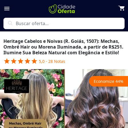
menu
search
Heritage Cabelos e Noivas (R. Goiás, 1507): Mechas,
Ombré Hair ou Morena Iluminada, a partir de R$251.
Ilumine Sua Beleza Natural com Elegância e Estilo!
star
star
star
star
star
5,0
-
28
Notas
Economize
44
%
Previous
Next