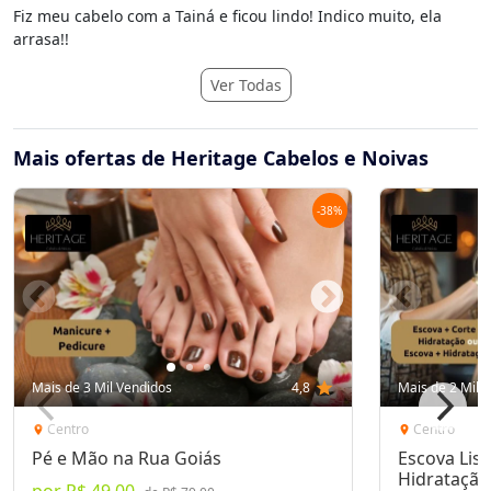
Fiz meu cabelo com a Tainá e ficou lindo! Indico muito, ela
arrasa!!
Ver Todas
Mais ofertas de Heritage Cabelos e Noivas
-
38
%
Mais de 3 Mil Vendidos
4,8
star
Mais de 2 Mil 
Centro
Centro
location_on
location_on
Pé e Mão na Rua Goiás
Escova Lisa
Hidratação