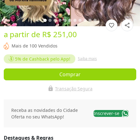
favorite_border
share
a partir de
R$ 251,00
Mais de 100 Vendidos
5%
de Cashback pelo App!
Saiba mais
Comprar
lock
Transação Segura
Receba as novidades do Cidade
Inscrever-se
Oferta no seu WhatsApp!
Destaques & Regras