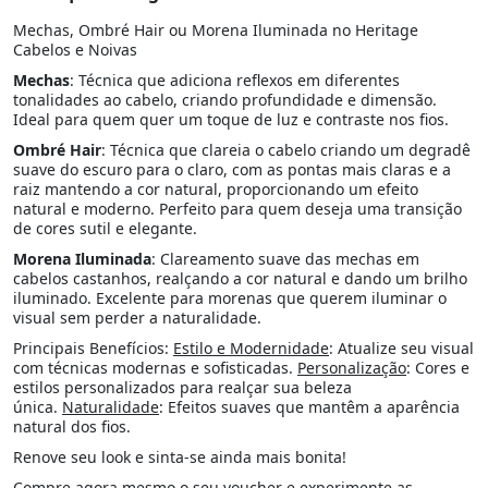
Mechas, Ombré Hair ou Morena Iluminada no Heritage
Cabelos e Noivas
Mechas
: Técnica que adiciona reflexos em diferentes
tonalidades ao cabelo, criando profundidade e dimensão.
Ideal para quem quer um toque de luz e contraste nos fios.
Ombré Hair
: Técnica que clareia o cabelo criando um degradê
suave do escuro para o claro, com as pontas mais claras e a
raiz mantendo a cor natural, proporcionando um efeito
natural e moderno. Perfeito para quem deseja uma transição
de cores sutil e elegante.
Morena Iluminada
: Clareamento suave das mechas em
cabelos castanhos, realçando a cor natural e dando um brilho
iluminado. Excelente para morenas que querem iluminar o
visual sem perder a naturalidade.
Principais Benefícios:
Estilo e Modernidade
: Atualize seu visual
com técnicas modernas e sofisticadas.
Personalização
: Cores e
estilos personalizados para realçar sua beleza
única.
Naturalidade
: Efeitos suaves que mantêm a aparência
natural dos fios.
Renove seu look e sinta-se ainda mais bonita!
Compre agora mesmo o seu voucher e experimente as