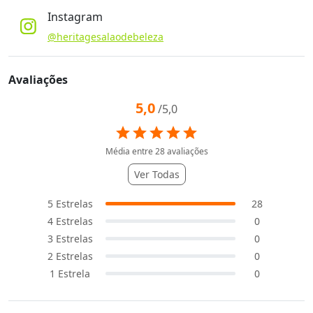
Instagram
@heritagesalaodebeleza
Avaliações
5,0
/5,0
star
star
star
star
star
Média entre
28
avaliações
Ver Todas
5
Estrelas
28
4
Estrelas
0
3
Estrelas
0
2
Estrelas
0
1
Estrela
0