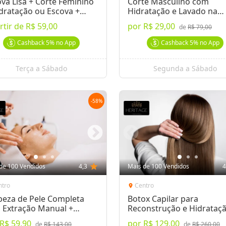
va Lisa + Corte Feminino
Corte Masculino com
dratação ou Escova +
Hidratação e Lavado na
ratação
Barbearia do Heritage
rtir de
R$ 59,00
por
R$ 29,00
de
R$ 79,00
Cashback
5%
no App
Cashback
5%
no App
Terça a Sábado
Segunda a Sábado
-
58
%
de 100 Vendidos
4,3
star
Mais de 100 Vendidos
4
ntro
Centro
location_on
peza de Pele Completa
Botox Capilar para
 Extração Manual +
Reconstrução e Hidrataç
ing
Profunda dos Fios
R$ 59,90
por
R$ 129,00
de
R$ 143,00
de
R$ 260,00