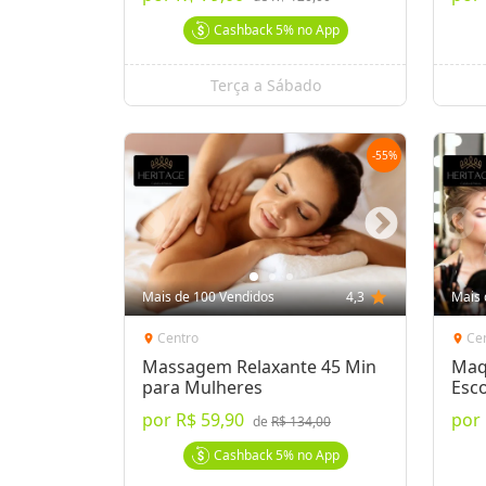
Cashback
5%
no App
Terça a Sábado
-
55
%
Mais de 100 Vendidos
4,3
star
Mais 
Centro
Ce
location_on
location_on
Massagem Relaxante 45 Min
Maq
para Mulheres
Esco
por
R$ 59,90
por
de
R$ 134,00
Cashback
5%
no App