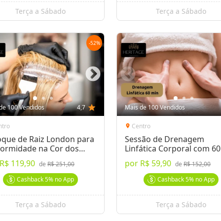
Terça a Sábado
Terça a Sábado
-
52
%
de 100 Vendidos
4,7
star
Mais de 100 Vendidos
ntro
Centro
location_on
oque de Raiz London para
Sessão de Drenagem
formidade na Cor dos
Linfática Corporal com 6
elos
R$ 119,90
por
R$ 59,90
de
R$ 251,00
de
R$ 152,00
Cashback
5%
no App
Cashback
5%
no App
Terça a Sábado
Terça a Sábado