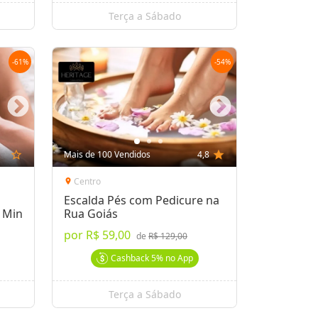
Terça a Sábado
-
61
%
-
54
%
star_outline
Mais de 100 Vendidos
4,8
star
Centro
location_on
Escalda Pés com Pedicure na
0 Min
Rua Goiás
por
R$ 59,00
de
R$ 129,00
Cashback
5%
no App
Terça a Sábado