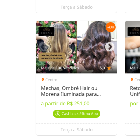
Terça a Sábado
-
43
%
Mais de 100 Vendidos
5,0
star
Mais 
Centro
Ce
location_on
location_on
Mechas, Ombré Hair ou
Ret
Morena Iluminada para
Uni
Renovar o Visual
Cab
a partir de
R$ 251,00
por
Cashback
5%
no App
Terça a Sábado