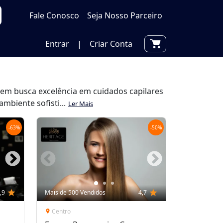
Fale Conosco
Seja Nosso Parceiro
Entrar
|
Criar Conta
quem busca excelência em cuidados capilares
mbiente sofisti...
Ler Mais
-
63
%
-
50
%
,9
star
Mais de 500 Vendidos
4,7
star
Centro
location_on