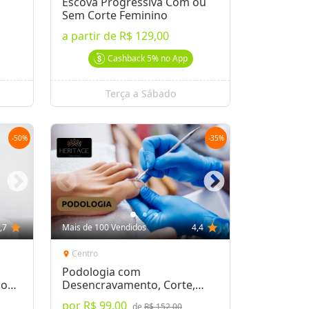
Escova Progressiva Com ou
Sem Corte Feminino
a partir de
R$ 129,00
Cashback
5%
no App
Terça a Sábado
-
50
%
-
35
%
,7
star
Mais de 100 Vendidos
4,4
star
Centro
location_on
Podologia com
ão
Desencravamento, Corte,
Remoção de Calos e Mais
por
R$ 99,00
de
R$ 152,00