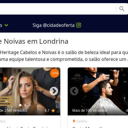
search
expand_more
os
Siga @cidadeoferta
e Noivas
em Londrina
 Heritage Cabelos e Noivas é o salão de beleza ideal para 
uma equipe talentosa e comprometida, o salão oferece um a
-
59
%
de 2 Mil Vendidos
4,7
star
Mais de 100 Vendidos
4
ntro
Centro
location_on