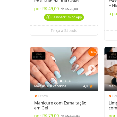
Pé e Mão na Rua Goiás
Esco
+ Hi
por
R$ 49,00
de
R$ 79,00
Hid
a pa
Cashback
5%
no App
Terça a Sábado
-
34
%
Mais de 100 Vendidos
4,8
star
Mais 
Centro
Ce
location_on
location_on
Manicure com Esmaltação
Lim
em Gel
com
Peel
por
R$ 79,00
por
de
R$ 120,00