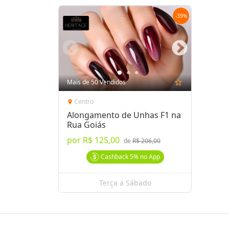
-
39
%
Mais de 50 Vendidos
star_outline
Centro
location_on
Alongamento de Unhas F1 na
Rua Goiás
por
R$ 125,00
de
R$ 206,00
Cashback
5%
no App
Terça a Sábado