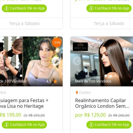
Cashback
5%
no App
Cashback
5%
no App
Terça a Sábado
Terça a Sábado
-
33
%
de 100 Vendidos
4,9
star
Mais de 100 Vendidos
4
ntro
Centro
location_on
uiagem para Festas +
Realinhamento Capilar
va Lisa no Heritage
Orgânico London Sem
Formol
R$ 199,00
por
R$ 129,00
de
R$ 295,00
de
R$ 260,00
Cashback
5%
no App
Cashback
5%
no App