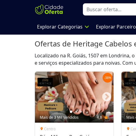
expand_more
Explorar Categorias
Explorar Parceir
Ofertas de
Heritage Cabelos 
Localizado na R. Goiás, 1507 em Londrina, o
e serviços especializados para noivas. Com 
-
38
%
Mais de 3 Mil Vendidos
4,8
star
Mais 
Centro
Ce
location_on
location_on