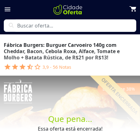
menu
search
Fábrica Burgers: Burguer Carvoeiro 140g com
Cheddar, Bacon, Cebola Roxa, Alface, Tomate e
Molho + Batata Rústica, de R$21 por R$13!
star
star
star
star_half
star_outline
3,9
-
56
Notas
Economize
38
%
Que pena...
Previous
Next
Essa oferta está encerrada!