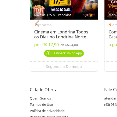
Mais de 125 Mil Vendidos
5,0
star
Mais 
Pacaembu
Ar
location_on
location_on
Cinema em Londrina Todos
Com
os Dias no Londrina Norte
Cas
Shop.
por
R$ 17,90
a pa
de
R$ 34,00
Cashback
3%
no App
Segunda a Domingo
Cidade Oferta
Fale 
Quem Somos
atendim
Termos de Uso
(43) 98
Política de privacidade