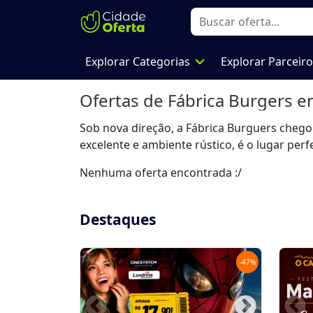
expand_more
Explorar Categorias
Explorar Parceir
Ofertas de
Fábrica Burgers
em
Sob nova direção, a Fábrica Burguers chego
excelente e ambiente rústico, é o lugar pe
Nenhuma oferta encontrada :/
Destaques
-
47
%