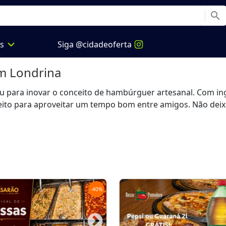
search
expand_more
os
Siga @cidadeoferta
 Londrina
u para inovar o conceito de hambúrguer artesanal. Com in
rfeito para aproveitar um tempo bom entre amigos. Não dei
-
40
%