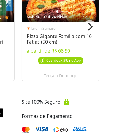
,1
star
Mais de 10 Mil Vendidos
4,4
star
Mais de 10 
Jardim Sumare
Guanabar
location_on
location_on
Pizza Gigante Família com 16
Almoço n
ri
Fatias (50 cm)
a partir 
a partir de
R$ 68,90
a partir 
Cashback
3%
no App
Terça a Domingo
lock
Site 100% Seguro
Formas de Pagamento