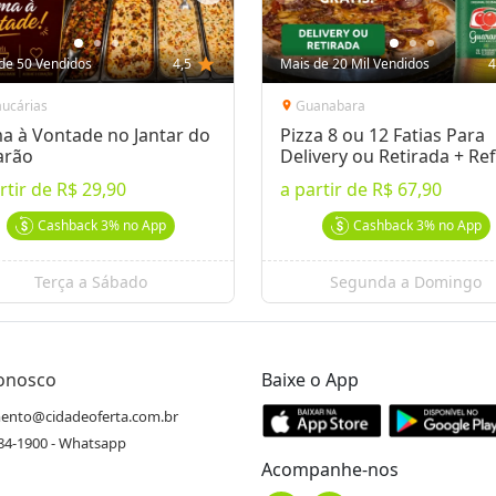
de 50 Vendidos
4,5
star
Mais de 20 Mil Vendidos
4
aucárias
Guanabara
location_on
a à Vontade no Jantar do
Pizza 8 ou 12 Fatias Para
arão
Delivery ou Retirada + Ref
rtir de
R$ 29,90
a partir de
R$ 67,90
Cashback
3%
no App
Cashback
3%
no App
Terça a Sábado
Segunda a Domingo
Conosco
Baixe o App
ento@cidadeoferta.com.br
484-1900 - Whatsapp
Acompanhe-nos