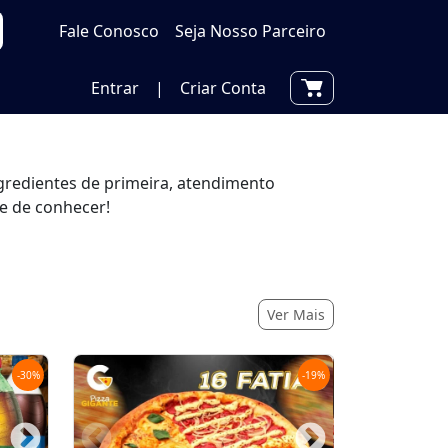
Fale Conosco
Seja Nosso Parceiro
Entrar
|
Criar Conta
gredientes de primeira, atendimento
xe de conhecer!
Ver Mais
-
30
%
-
19
%