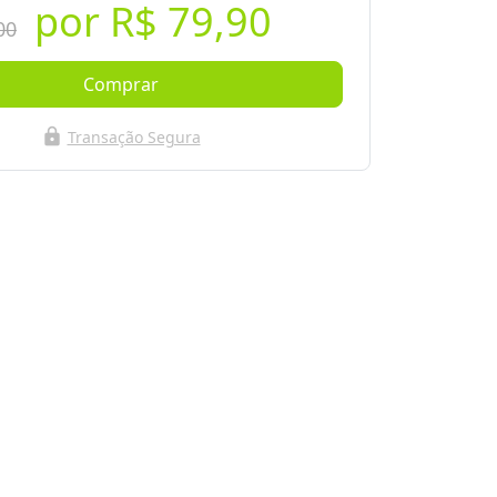
por
R$ 79,90
00
Comprar
lock
Transação Segura