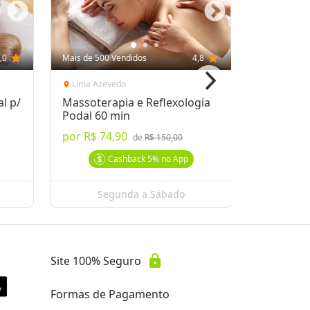
,0
star
Mais de 500 Vendidos
4,8
star
Mais de 100
Lima Azevedo
Centro
location_on
location_on
l p/
Massoterapia e Reflexologia
60 Min d
Podal 60 min
Relaxant
Mulheres
por
R$ 74,90
a partir 
de
R$ 150,00
Cashback
5%
no App
Segunda a Sábado
Se
lock
Site 100% Seguro
Formas de Pagamento