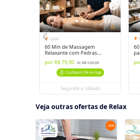
star_outline
Igapó
location_on
location_on
60 Min de Massagem
60
Relaxante com Pedras
pa
Quentes
por
R$ 79,90
p
de
R$ 120,00
Cashback
5%
no App
Segunda a Sábado
Veja outras ofertas de Relax
-
50
%