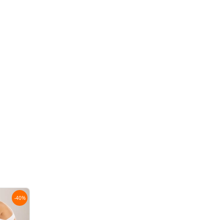
-
40
%