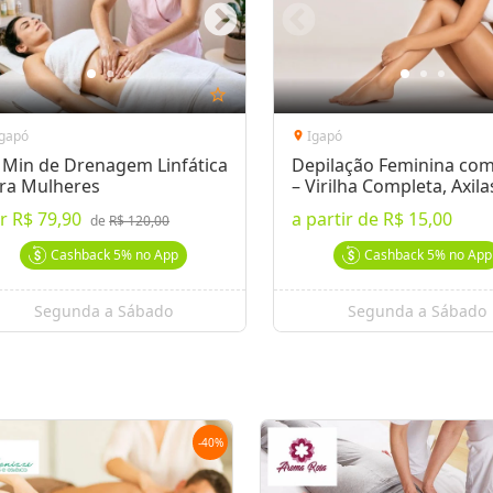
star_outline
Igapó
Igapó
location_on
 Min de Drenagem Linfática
Depilação Feminina com
ra Mulheres
– Virilha Completa, Axil
Buço
or
R$ 79,90
a partir de
R$ 15,00
de
R$ 120,00
Cashback
5%
no App
Cashback
5%
no App
Segunda a Sábado
Segunda a Sábado
-
40
%