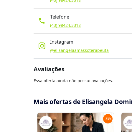
(43) 98424.3318
Telefone
phone
(43) 98424.3318
Instagram
@elisangelaamassoterapeuta
Avaliações
Essa oferta ainda não possui avaliações.
Mais ofertas de Elisangela Do
-
33
%