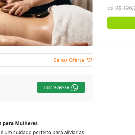
de
R$ 120,
Salvar Oferta
favorite_border
Inscrever-se
 para Mulheres
 um cuidado perfeito para aliviar as