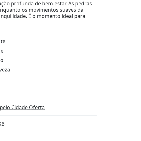
ção profunda de bem-estar. As pedras
 enquanto os movimentos suaves da
nquilidade. É o momento ideal para
nte
se
to
eveza
pelo Cidade Oferta
26