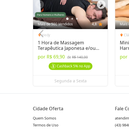
Mais de 500 Vendidos
4,8
star
Mais 
Hedy
Cl
location_on
location_on
1 Hora de Massagem
Min
Terapêutica Japonesa e/ou
Har
Acupuntura
por
R$ 69,90
por
de
R$ 140,00
Cashback
5%
no App
Segunda a Sexta
Cidade Oferta
Fale 
Quem Somos
atendim
Termos de Uso
(43) 98