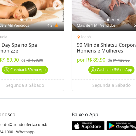
de 3 Mil Vendidos
4,3
star
Mais de 1 Mil Vendidos
5
áudia
Igapó
location_on
i Day Spa no Spa
90 Min de Shiatsu Corpora
monizze
Homens e Mulheres
R$ 89,90
por
R$ 89,90
de
R$ 150,00
de
R$ 120,00
Cashback
5%
no App
Cashback
5%
no App
Segunda a Sábado
Segunda a Sábado
Conosco
Baixe o App
ento@cidadeoferta.com.br
484-1900 - Whatsapp