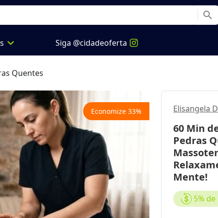
search
expand_more
os
Siga @cidadeoferta
ras Quentes
Elisangela
Economize
33
%
60 Min d
Pedras Q
Massoter
Relaxame
Mente!
Next
5%
de 