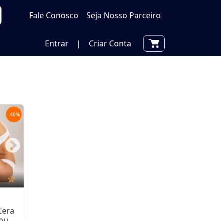
Fale Conosco
Seja Nosso Parceiro
Entrar
|
Criar Conta
-
40
%
star_outline
Cera
 ou