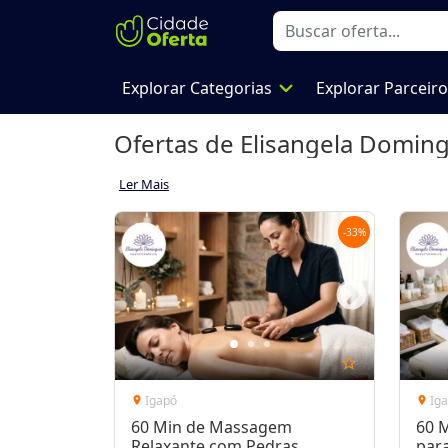
expand_more
Explorar Categorias
Explorar Parceir
Ofertas de
Elisangela Domin
Ler Mais
-
33
%
star_outline
Igapó
Ig
location_on
location_on
60 Min de Massagem
60 
Relaxante com Pedras
par