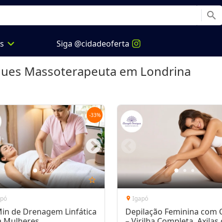
search
expand_more
os
Siga @cidadeoferta
gues Massoterapeuta
em Londrina
-
33
%
star_outline
apó
Igapó
location_on
Min de Drenagem Linfática
Depilação Feminina com 
a Mulheres
– Virilha Completa, Axilas