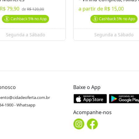
Buço
R$ 79,90
a partir de
R$ 15,00
de
R$ 120,00
Cashback
5%
no App
Cashback
5%
no App
Segunda a Sábado
Segunda a Sábado
Conosco
Baixe o App
ento@cidadeoferta.com.br
484-1900 - Whatsapp
Acompanhe-nos