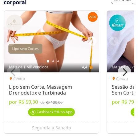
corporal
-
50
%
Mais de 1 Mil Vendidos
4,4
star
Mais de 50 Ven
Centro
Centro
location_on
location_on
Lipo sem Corte, Massagem
Sessão de H
Drenodetox e Turbinada
Sem Corte
por
R$ 59,90
por
R$ 79,
de
R$ 120,00
Cashback
5%
no App
Segunda a Sábado