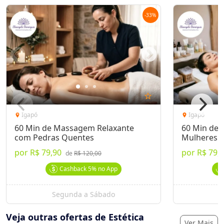
-
33
%
star_outline
Igapó
Igapó
location_on
location_on
60 Min de Massagem Relaxante
60 Min de 
com Pedras Quentes
Mulheres
por
R$ 79,90
por
R$ 79,
de
R$ 120,00
Cashback
5%
no App
Segunda a Sábado
S
Veja outras ofertas de Estética
Ver Mais