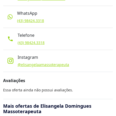
WhatsApp
(43) 98424.3318
Telefone
phone
(43) 98424.3318
Instagram
@elisangelaamassoterapeuta
Avaliações
Essa oferta ainda não possui avaliações.
Mais ofertas de Elisangela Domingues
Massoterapeuta