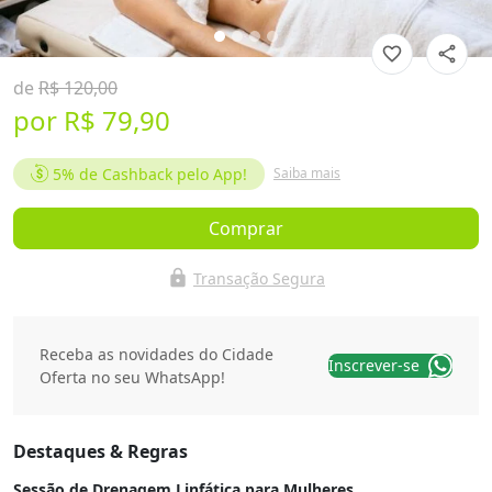
favorite_border
share
de
R$ 120,00
por
R$ 79,90
5%
de Cashback pelo App!
Saiba mais
Comprar
lock
Transação Segura
Receba as novidades do Cidade
Inscrever-se
Oferta no seu WhatsApp!
Destaques & Regras
Sessão de Drenagem Linfática para Mulheres