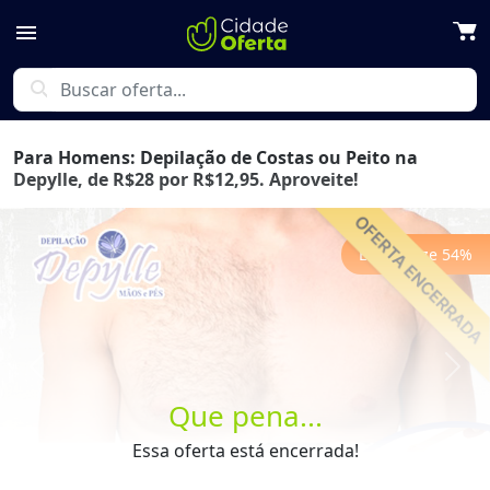
menu
search
Para Homens: Depilação de Costas ou Peito na
Depylle, de R$28 por R$12,95. Aproveite!
Economize
54
%
Previous
Next
Que pena...
Essa oferta está encerrada!