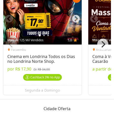
Mais de 125 Mil Vendidos
5,0
star
Mais de 50 Ven
Pacaembu
Araucárias
location_on
location_on
Cinema em Londrina Todos os Dias
Coma à Von
no Londrina Norte Shop.
Casarão
por
R$ 17,90
a partir de
de
R$ 34,00
Cashback
3%
no App
Segunda a Domingo
Cidade Oferta