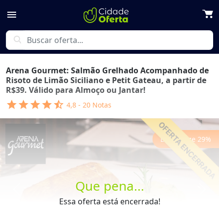
menu
search
Arena Gourmet: Salmão Grelhado Acompanhado de
Risoto de Limão Siciliano e Petit Gateau, a partir de
R$39. Válido para Almoço ou Jantar!
star
star
star
star
star_half
4,8
-
20
Notas
Economize
29
%
Que pena...
Previous
Next
Essa oferta está encerrada!