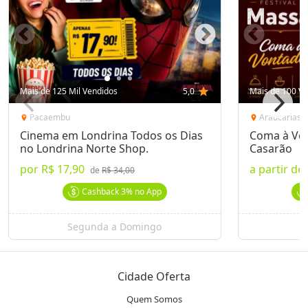
Mais de 125 Mil Vendidos
5,0
star
Mais de 100 Ve
Pacaembu
Araucárias
location_on
location_on
Cinema em Londrina Todos os Dias
Coma à Von
no Londrina Norte Shop.
Casarão
por
R$ 17,90
a partir de
de
R$ 34,00
Cashback
3%
no App
Segunda a Domingo
Cidade Oferta
Quem Somos