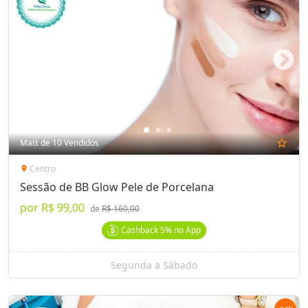
Mais de 10 Vendidos
star_outline
Centro
location_on
Sessão de BB Glow Pele de Porcelana
por
R$ 99,00
de
R$ 160,00
Cashback
5%
no App
Segunda a Sábado