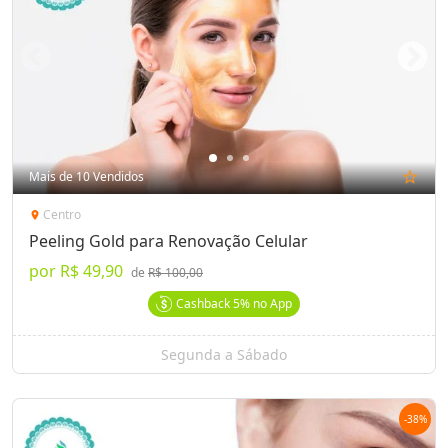
Mais de 10 Vendidos
star_outline
Centro
location_on
Peeling Gold para Renovação Celular
por
R$ 49,90
de
R$ 100,00
Cashback
5%
no App
Segunda a Sábado
-
38
%