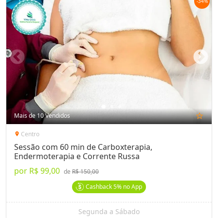
-
34
%
Mais de 10 Vendidos
star_outline
Centro
location_on
Sessão com 60 min de Carboxterapia,
Endermoterapia e Corrente Russa
por
R$ 99,00
de
R$ 150,00
Cashback
5%
no App
Segunda a Sábado