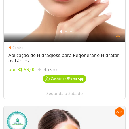
star_outline
Centro
location_on
Aplicação de Hidragloss para Regenerar e Hidratar
os Lábios
por
R$ 99,00
de
R$ 160,00
Cashback
5%
no App
Segunda a Sábado
-
50
%