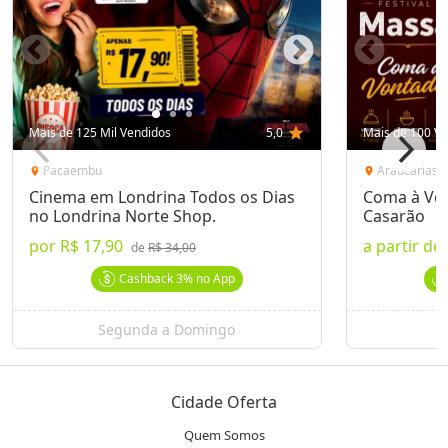
Mais de 125 Mil Vendidos
5,0
star
Mais de 100 Ve
Pacaembu
Araucárias
location_on
location_on
Cinema em Londrina Todos os Dias
Coma à Von
no Londrina Norte Shop.
Casarão
por
R$ 17,90
a partir de
de
R$ 34,00
Cashback
3%
no App
Segunda a Domingo
Cidade Oferta
Quem Somos