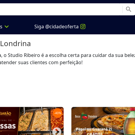
search
expand_more
os
Siga @cidadeoferta
Londrina
 o Studio Ribeiro é a escolha certa para cuidar da sua bele
atender suas clientes com perfeição!
-
40
%