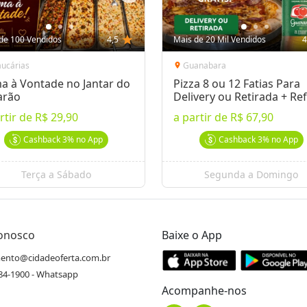
de 100 Vendidos
4,5
star
Mais de 20 Mil Vendidos
4
aucárias
Guanabara
location_on
a à Vontade no Jantar do
Pizza 8 ou 12 Fatias Para
arão
Delivery ou Retirada + Ref
rtir de
R$ 29,90
a partir de
R$ 67,90
Cashback
3%
no App
Cashback
3%
no App
Terça a Sábado
Segunda a Domingo
Conosco
Baixe o App
ento@cidadeoferta.com.br
484-1900 - Whatsapp
Acompanhe-nos