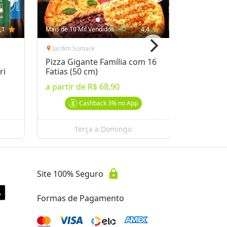
,1
star
Mais de 10 Mil Vendidos
4,4
star
Mais de 10 
Jardim Sumare
Guanabar
location_on
location_on
Pizza Gigante Família com 16
Almoço n
ri
Fatias (50 cm)
a partir 
a partir de
R$ 68,90
a partir 
Cashback
3%
no App
Terça a Domingo
lock
Site 100% Seguro
Formas de Pagamento