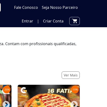
Fale Conosco
Seja Nosso Parceiro
Entrar
|
Criar Conta
za. Contam com profissionais qualificadas,
Ver Mais
-
30
%
-
19
%