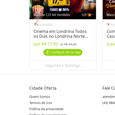
Mais de 125 Mil Vendidos
5,0
star
Mais 
Pacaembu
Ar
location_on
location_on
Cinema em Londrina Todos
Com
os Dias no Londrina Norte
Cas
Shop.
por
R$ 17,90
a pa
de
R$ 34,00
Cashback
3%
no App
Segunda a Domingo
Cidade Oferta
Fale 
Quem Somos
atendim
Termos de Uso
(43) 98
Política de privacidade