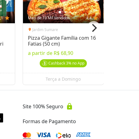
,1
star
Mais de 10 Mil Vendidos
4,4
star
Mais de 10 
Jardim Sumare
Pacaemb
location_on
location_on
Pizza Gigante Família com 16
Kit Dia d
ri
Fatias (50 cm)
1,2kg + 2
Gourmet
a partir de
R$ 68,90
por
R$ 78
Cashback
3%
no App
Terça a Domingo
Se
lock
Site 100% Seguro
Formas de Pagamento