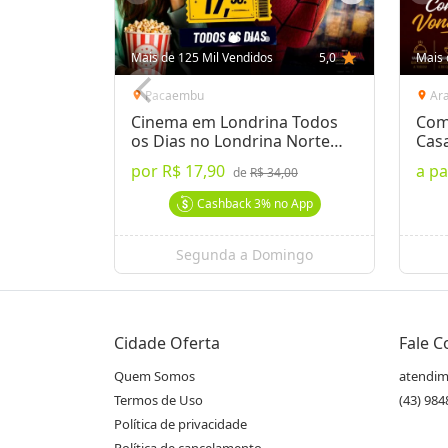
Mais de 125 Mil Vendidos
5,0
star
Mais 
Pacaembu
Ar
location_on
location_on
Cinema em Londrina Todos
Com
os Dias no Londrina Norte
Cas
Shop.
por
R$ 17,90
a pa
de
R$ 34,00
Cashback
3%
no App
Segunda a Domingo
Cidade Oferta
Fale 
Quem Somos
atendim
Termos de Uso
(43) 98
Política de privacidade