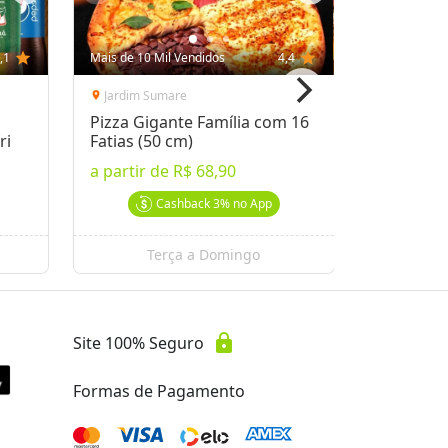
,1
star
Mais de 10 Mil Vendidos
4,4
star
Mais de 10 
Jardim Sumare
Guanabar
location_on
location_on
Pizza Gigante Família com 16
Almoço n
ri
Fatias (50 cm)
a partir 
a partir de
R$ 68,90
a partir 
Cashback
3%
no App
Terça a Domingo
lock
Site 100% Seguro
Formas de Pagamento