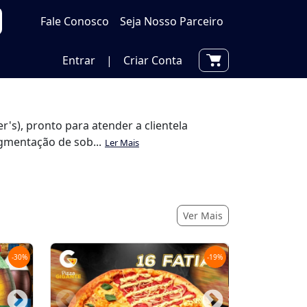
Fale Conosco
Seja Nosso Parceiro
Entrar
|
Criar Conta
's), pronto para atender a clientela
gmentação de sob...
Ler Mais
Ver Mais
-
30
%
-
19
%