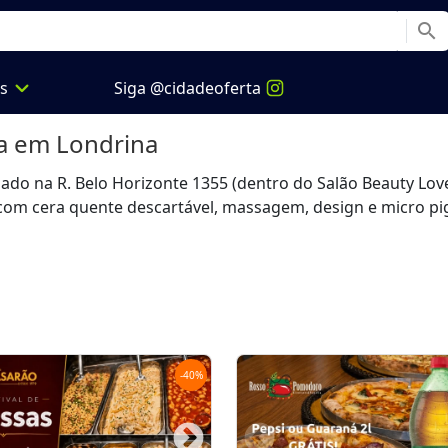
search
expand_more
os
Siga @cidadeoferta
a
em Londrina
ado na R. Belo Horizonte 1355 (dentro do Salão Beauty Lover
com cera quente descartável, massagem, design e micro pi
-
40
%