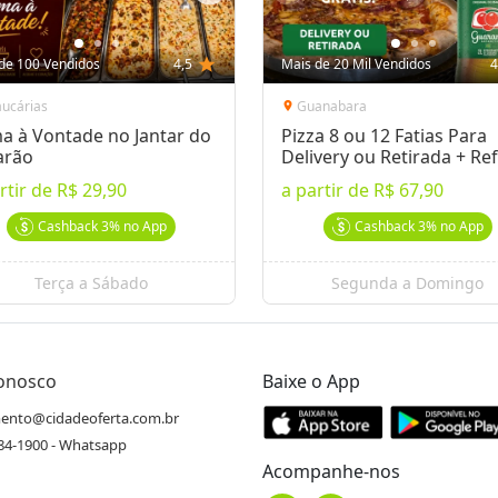
de 100 Vendidos
4,5
star
Mais de 20 Mil Vendidos
4
aucárias
Guanabara
location_on
a à Vontade no Jantar do
Pizza 8 ou 12 Fatias Para
arão
Delivery ou Retirada + Ref
rtir de
R$ 29,90
a partir de
R$ 67,90
Cashback
3%
no App
Cashback
3%
no App
Terça a Sábado
Segunda a Domingo
Conosco
Baixe o App
ento@cidadeoferta.com.br
484-1900 - Whatsapp
Acompanhe-nos