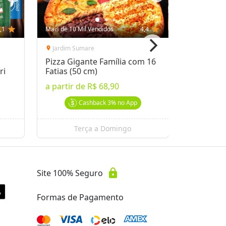
,1
star
Mais de 10 Mil Vendidos
4,4
star
Mais de 10 
Jardim Sumare
Guanabar
location_on
location_on
Pizza Gigante Família com 16
Almoço n
ri
Fatias (50 cm)
a partir 
a partir de
R$ 68,90
a partir 
Cashback
3%
no App
Terça a Domingo
lock
Site 100% Seguro
Formas de Pagamento