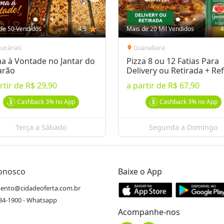
de 50 Vendidos
4,5
star
Mais de 20 Mil Vendidos
4
aucárias
Guanabara
location_on
a à Vontade no Jantar do
Pizza 8 ou 12 Fatias Para
arão
Delivery ou Retirada + Ref
rtir de
R$ 29,90
a partir de
R$ 67,90
Cashback
3%
no App
Cashback
3%
no App
Terça a Sábado
Segunda a Domingo
Conosco
Baixe o App
ento@cidadeoferta.com.br
484-1900 - Whatsapp
Acompanhe-nos