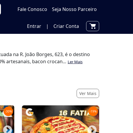
Fale Conosco
Seja Nosso Parceiro
Entrar
|
Criar Conta
ada na R. João Borges, 623, é o destino
 artesanais, bacon crocan...
Ler Mais
Ver Mais
-
30
%
-
19
%