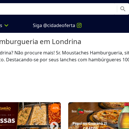
search
expand_more
os
Siga @cidadeoferta
amburgueria
em Londrina
ina? Não procure mais! Sr. Moustaches Hamburgueria, situ
co. Destacando-se por seus lanches com hambúrgueres 100%
-
40
%