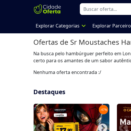
expand_more
Explorar Categorias
Explorar Parceir
Ofertas de
Sr Moustaches H
Na busca pelo hambúrguer perfeito em Londr
certo para os amantes de um sabor autênti
Nenhuma oferta encontrada :/
Destaques
-
47
%