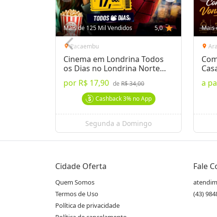
Mais de 125 Mil Vendidos
5,0
star
Mais 
Pacaembu
Ar
location_on
location_on
Cinema em Londrina Todos
Com
os Dias no Londrina Norte
Cas
Shop.
por
R$ 17,90
a pa
de
R$ 34,00
Cashback
3%
no App
Segunda a Domingo
Cidade Oferta
Fale 
Quem Somos
atendim
Termos de Uso
(43) 98
Política de privacidade