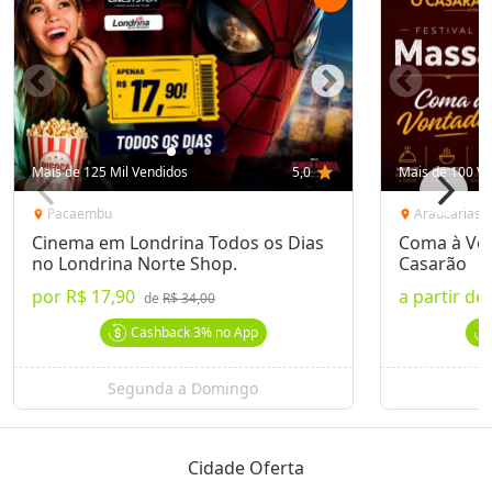
Mais de 125 Mil Vendidos
5,0
star
Mais de 100 Ve
Pacaembu
Araucárias
location_on
location_on
Cinema em Londrina Todos os Dias
Coma à Von
no Londrina Norte Shop.
Casarão
por
R$ 17,90
a partir de
de
R$ 34,00
Cashback
3%
no App
Segunda a Domingo
Cidade Oferta