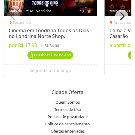
Mais de 125 Mil Vendidos
5,0
star
Mais de 100 Ve
Pacaembu
Araucárias
location_on
location_on
Cinema em Londrina Todos os Dias
Coma à Von
no Londrina Norte Shop.
Casarão
por
R$ 17,90
a partir de
de
R$ 34,00
Cashback
3%
no App
Segunda a Domingo
Cidade Oferta
Quem Somos
Termos de Uso
Política de privacidade
Política de cancelamento
Ofertas encerradas