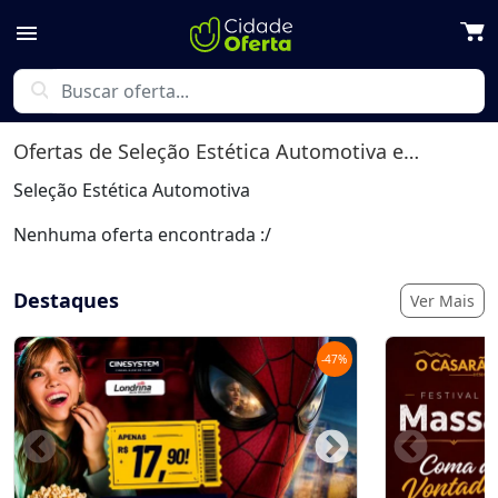
menu
search
Ofertas de
Seleção Estética Automotiva
em Londrina
Seleção Estética Automotiva
Nenhuma oferta encontrada :/
Destaques
Ver Mais
-
47
%