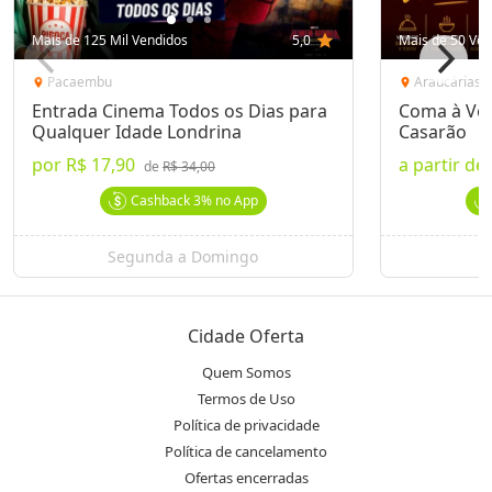
Mais de 125 Mil Vendidos
5,0
star
Mais de 50 Ven
Pacaembu
Araucárias
location_on
location_on
Entrada Cinema Todos os Dias para
Coma à Von
Qualquer Idade Londrina
Casarão
por
R$ 17,90
a partir de
de
R$ 34,00
Cashback
3%
no App
Segunda a Domingo
Cidade Oferta
Quem Somos
Termos de Uso
Política de privacidade
Política de cancelamento
Ofertas encerradas