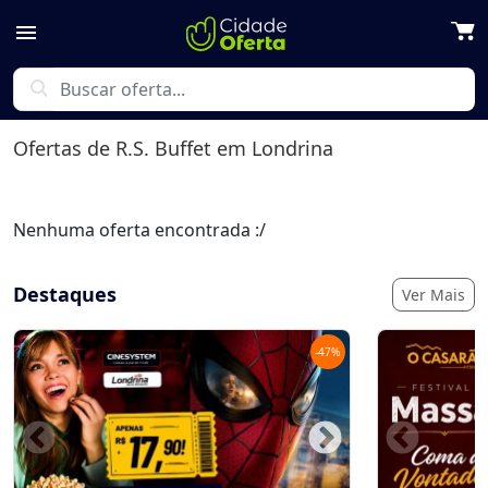
menu
search
Ofertas de
R.S. Buffet
em Londrina
Nenhuma oferta encontrada :/
Destaques
Ver Mais
-
47
%