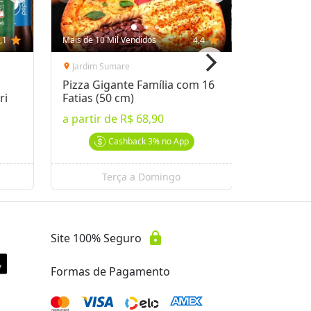
,1
star
Mais de 10 Mil Vendidos
4,4
star
Mais de 10 
Jardim Sumare
Guanabar
location_on
location_on
Pizza Gigante Família com 16
Almoço n
ri
Fatias (50 cm)
a partir 
a partir de
R$ 68,90
a partir 
Cashback
3%
no App
Terça a Domingo
lock
Site 100% Seguro
Formas de Pagamento