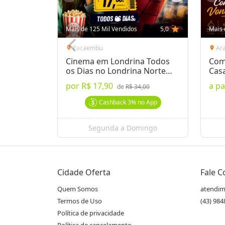
Mais de 125 Mil Vendidos
5,0
star
Mais 
Pacaembu
Ar
location_on
location_on
Cinema em Londrina Todos
Com
os Dias no Londrina Norte
Cas
Shop.
por
R$ 17,90
a pa
de
R$ 34,00
Cashback
3%
no App
Segunda a Domingo
Cidade Oferta
Fale 
Quem Somos
atendim
Termos de Uso
(43) 98
Política de privacidade