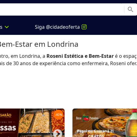
search
expand_more
os
Siga @cidadeoferta
 Bem-Estar
em Londrina
ntro, em Londrina, a
Roseni Estética e Bem-Estar
é o espaç
is de 30 anos de experiência como enfermeira, Roseni ofer.
-
40
%