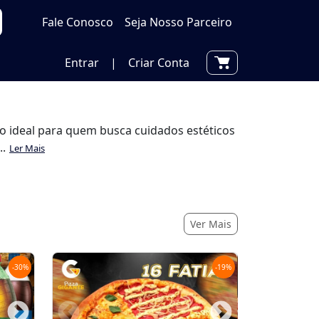
Fale Conosco
Seja Nosso Parceiro
Entrar
|
Criar Conta
o ideal para quem busca cuidados estéticos
..
Ler Mais
Ver Mais
-
30
%
-
19
%