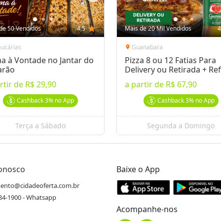
de 50 Vendidos
4,5
star
Mais de 20 Mil Vendidos
4
aucárias
Guanabara
location_on
a à Vontade no Jantar do
Pizza 8 ou 12 Fatias Para
arão
Delivery ou Retirada + Ref
rtir de
R$ 29,90
a partir de
R$ 67,90
Cashback
3%
no App
Cashback
3%
no App
Terça a Sábado
Segunda a Domingo
Conosco
Baixe o App
ento@cidadeoferta.com.br
484-1900 - Whatsapp
Acompanhe-nos