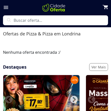
menu
search
Ofertas de
Pizza & Pizza
em Londrina
Nenhuma oferta encontrada :/
Destaques
Ver Mais
-
47
%