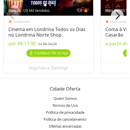
Mais de 125 Mil Vendidos
5,0
star
Mais de 100 Ve
Pacaembu
Araucárias
location_on
location_on
Cinema em Londrina Todos os Dias
Coma à Von
no Londrina Norte Shop.
Casarão
por
R$ 17,90
a partir de
de
R$ 34,00
Cashback
3%
no App
Segunda a Domingo
Cidade Oferta
Quem Somos
Termos de Uso
Política de privacidade
Política de cancelamento
Ofertas encerradas