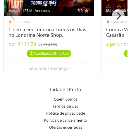
Mais de 125 Mil Vendidos
5,0
star
Mais de 100 Ve
Pacaembu
Araucárias
location_on
location_on
Cinema em Londrina Todos os Dias
Coma à Von
no Londrina Norte Shop.
Casarão
por
R$ 17,90
a partir de
de
R$ 34,00
Cashback
3%
no App
Segunda a Domingo
Cidade Oferta
Quem Somos
Termos de Uso
Política de privacidade
Política de cancelamento
Ofertas encerradas