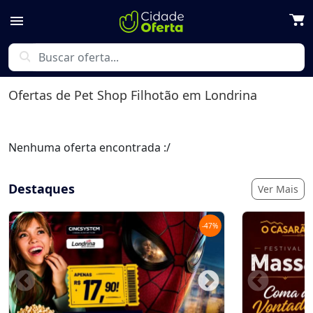
menu
search
Ofertas de
Pet Shop Filhotão
em Londrina
Nenhuma oferta encontrada :/
Destaques
Ver Mais
-
47
%