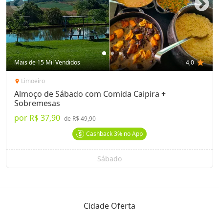
Mais de 15 Mil Vendidos
4,0
star
Limoeiro
location_on
Almoço de Sábado com Comida Caipira +
Sobremesas
por
R$ 37,90
de
R$ 49,90
Cashback
3%
no App
Sábado
Cidade Oferta