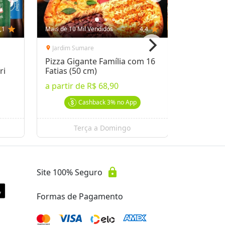
,1
star
Mais de 10 Mil Vendidos
4,4
star
Mais de 10 
Jardim Sumare
Guanabar
location_on
location_on
Pizza Gigante Família com 16
Almoço n
ri
Fatias (50 cm)
a partir 
a partir de
R$ 68,90
a partir 
Cashback
3%
no App
Terça a Domingo
lock
Site 100% Seguro
Formas de Pagamento