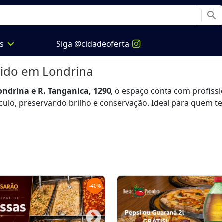
search
expand_more
os
Siga @cidadeoferta
pido
em Londrina
ondrina e R. Tanganica, 1290
, o espaço conta com profiss
culo, preservando brilho e conservação. Ideal para quem tem
-
40
%