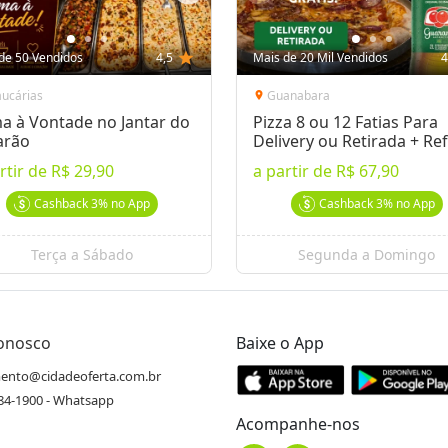
de 50 Vendidos
4,5
star
Mais de 20 Mil Vendidos
4
aucárias
Guanabara
location_on
a à Vontade no Jantar do
Pizza 8 ou 12 Fatias Para
arão
Delivery ou Retirada + Ref
rtir de
R$ 29,90
a partir de
R$ 67,90
Cashback
3%
no App
Cashback
3%
no App
Terça a Sábado
Segunda a Domingo
Conosco
Baixe o App
ento@cidadeoferta.com.br
484-1900 - Whatsapp
Acompanhe-nos