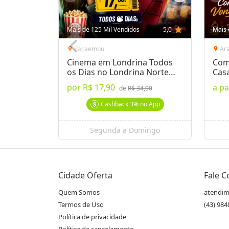
Mais de 125 Mil Vendidos
5,0
star
Mais 
Pacaembu
Ar
location_on
location_on
Cinema em Londrina Todos
Com
os Dias no Londrina Norte
Cas
Shop.
por
R$ 17,90
a pa
de
R$ 34,00
Cashback
3%
no App
Segunda a Domingo
Cidade Oferta
Fale 
Quem Somos
atendim
Termos de Uso
(43) 98
Política de privacidade