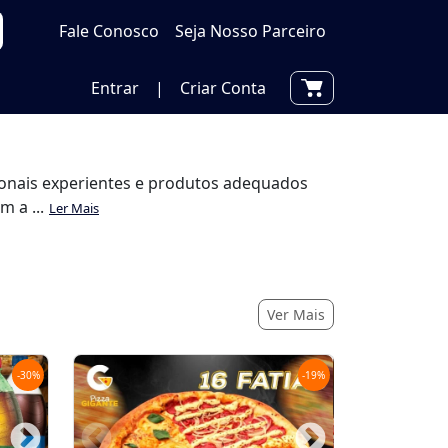
Fale Conosco
Seja Nosso Parceiro
Entrar
|
Criar Conta
ionais experientes e produtos adequados
 a ...
Ler Mais
Ver Mais
-
30
%
-
19
%