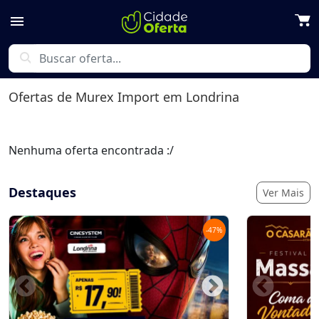
menu
search
Ofertas de
Murex Import
em Londrina
Nenhuma oferta encontrada :/
Destaques
Ver Mais
-
47
%