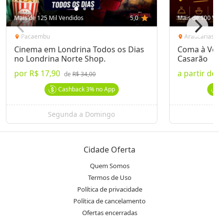
Mais de 125 Mil Vendidos
5,0
star
Mais de 100 Ve
Pacaembu
Araucárias
location_on
location_on
Cinema em Londrina Todos os Dias
Coma à Von
no Londrina Norte Shop.
Casarão
por
R$ 17,90
a partir de
de
R$ 34,00
Cashback
3%
no App
Segunda a Domingo
Cidade Oferta
Quem Somos
Termos de Uso
Política de privacidade
Política de cancelamento
Ofertas encerradas