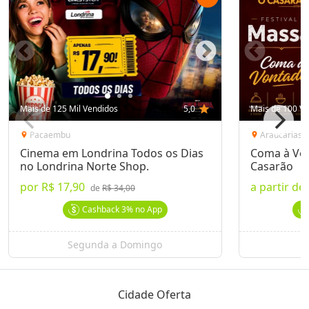
Mais de 125 Mil Vendidos
5,0
star
Mais de 100 Ve
Pacaembu
Araucárias
location_on
location_on
Cinema em Londrina Todos os Dias
Coma à Von
no Londrina Norte Shop.
Casarão
por
R$ 17,90
a partir de
de
R$ 34,00
Cashback
3%
no App
Segunda a Domingo
Cidade Oferta