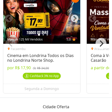
Mais de 125 Mil Vendidos
5,0
star
Mais de 50 Ven
Pacaembu
Araucárias
location_on
location_on
Cinema em Londrina Todos os Dias
Coma à Von
no Londrina Norte Shop.
Casarão
por
R$ 17,90
a partir de
de
R$ 34,00
Cashback
3%
no App
Segunda a Domingo
Cidade Oferta