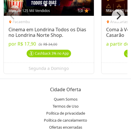
Mais de 125 Mil Vendidos
5,0
star
Mais de 50 Ven
Pacaembu
Araucárias
location_on
location_on
Cinema em Londrina Todos os Dias
Coma à Von
no Londrina Norte Shop.
Casarão
por
R$ 17,90
a partir de
de
R$ 34,00
Cashback
3%
no App
Segunda a Domingo
Cidade Oferta
Quem Somos
Termos de Uso
Política de privacidade
Política de cancelamento
Ofertas encerradas