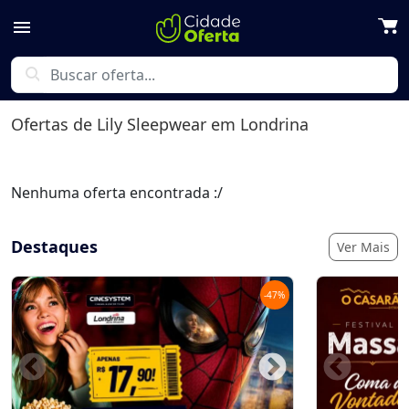
menu
search
Ofertas de
Lily Sleepwear
em Londrina
Nenhuma oferta encontrada :/
Destaques
Ver Mais
-
47
%