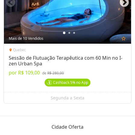
Mais de 10 Vendidos
star_outline
Quebec
location_on
Sessão de Flutuação Terapêutica com 60 Min no I-
zen Urban Spa
por
R$ 109,00
de
R$ 280,00
Cashback
5%
no App
Segunda a Sexta
Cidade Oferta