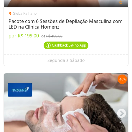
star_outline
Gleba Palhano
location_on
Pacote com 6 Sessões de Depilação Masculina com
LED na Clínica Homenz
por
R$ 199,00
de
R$ 499,00
Cashback
5%
no App
Segunda a Sábado
-
60
%