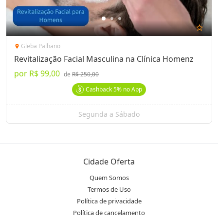
star_outline
Gleba Palhano
location_on
Revitalização Facial Masculina na Clínica Homenz
por
R$ 99,00
de
R$ 250,00
Cashback
5%
no App
Segunda a Sábado
Cidade Oferta
Quem Somos
Termos de Uso
Política de privacidade
Política de cancelamento