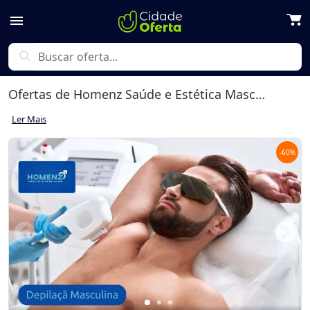
menu
search
Ofertas de
Homenz Saúde e Estética Masculina
em 
Ler Mais
-
60
%