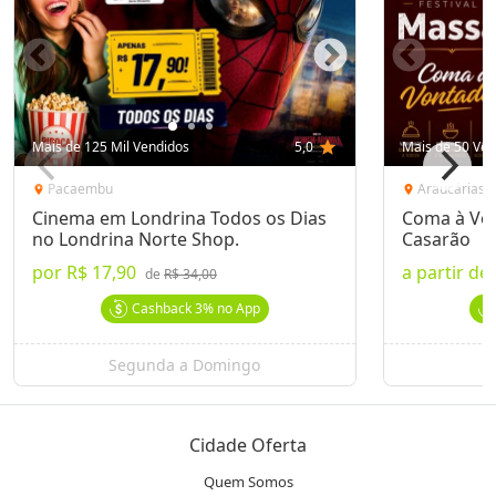
Mais de 125 Mil Vendidos
5,0
star
Mais de 50 Ven
Pacaembu
Araucárias
location_on
location_on
Cinema em Londrina Todos os Dias
Coma à Von
no Londrina Norte Shop.
Casarão
por
R$ 17,90
a partir de
de
R$ 34,00
Cashback
3%
no App
Segunda a Domingo
Cidade Oferta
Quem Somos