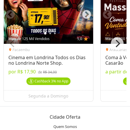
Mais de 125 Mil Vendidos
5,0
star
Mais de 100 Ve
Pacaembu
Araucárias
location_on
location_on
Cinema em Londrina Todos os Dias
Coma à Von
no Londrina Norte Shop.
Casarão
por
R$ 17,90
a partir de
de
R$ 34,00
Cashback
3%
no App
Segunda a Domingo
Cidade Oferta
Quem Somos