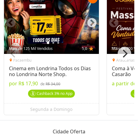
Mais de 125 Mil Vendidos
5,0
star
Mais de 100 Ve
Pacaembu
Araucárias
location_on
location_on
Cinema em Londrina Todos os Dias
Coma à Von
no Londrina Norte Shop.
Casarão
por
R$ 17,90
a partir de
de
R$ 34,00
Cashback
3%
no App
Segunda a Domingo
Cidade Oferta