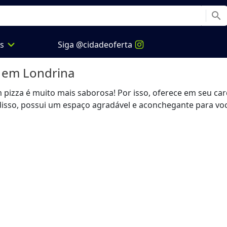
search
expand_more
os
Siga @cidadeoferta
em Londrina
om pizza é muito mais saborosa! Por isso, oferece em seu 
 disso, possui um espaço agradável e aconchegante para vo