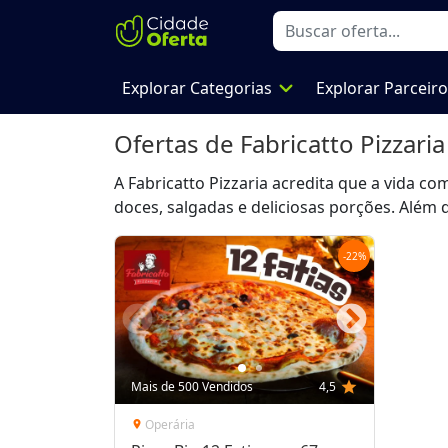
expand_more
Explorar Categorias
Explorar Parceir
Ofertas de
Fabricatto Pizzaria
A Fabricatto Pizzaria acredita que a vida c
doces, salgadas e deliciosas porções. Além
-
22
%
Mais de 500 Vendidos
4,5
star
Operária
location_on