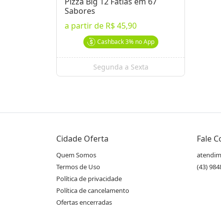
Pizza Big 12 Fatias em 67
Sabores
a partir de
R$ 45,90
Cashback
3%
no App
Segunda a Sexta
Cidade Oferta
Fale 
Quem Somos
atendim
Termos de Uso
(43) 98
Política de privacidade
Política de cancelamento
Ofertas encerradas