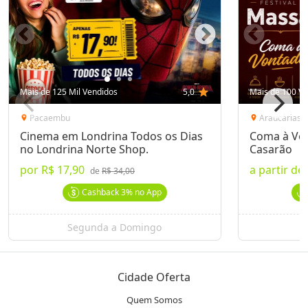
Mais de 125 Mil Vendidos
5,0
star
Mais de 100 Ve
Pacaembu
Araucárias
location_on
location_on
Cinema em Londrina Todos os Dias
Coma à Von
no Londrina Norte Shop.
Casarão
por
R$ 17,90
a partir de
de
R$ 34,00
Cashback
3%
no App
Segunda a Domingo
Cidade Oferta
Quem Somos