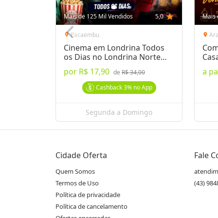
Mais de 125 Mil Vendidos
5,0
star
Mais 
Pacaembu
Ar
location_on
location_on
Cinema em Londrina Todos
Com
os Dias no Londrina Norte
Cas
Shop.
por
R$ 17,90
a pa
de
R$ 34,00
Cashback
3%
no App
Segunda a Domingo
Cidade Oferta
Fale 
Quem Somos
atendim
Termos de Uso
(43) 98
Política de privacidade
Política de cancelamento