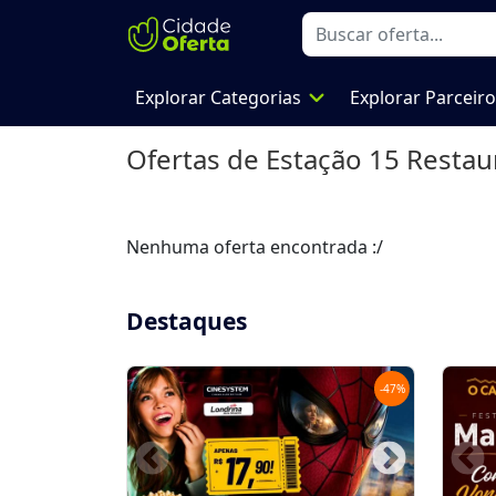
expand_more
Explorar Categorias
Explorar Parceir
Ofertas de
Estação 15 Restau
Nenhuma oferta encontrada :/
Destaques
-
47
%