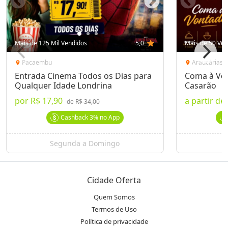
Mais de 125 Mil Vendidos
5,0
star
Mais de 50 Ven
Pacaembu
Araucárias
location_on
location_on
Entrada Cinema Todos os Dias para
Coma à Von
Qualquer Idade Londrina
Casarão
por
R$ 17,90
a partir de
de
R$ 34,00
Cashback
3%
no App
Segunda a Domingo
Cidade Oferta
Quem Somos
Termos de Uso
Política de privacidade