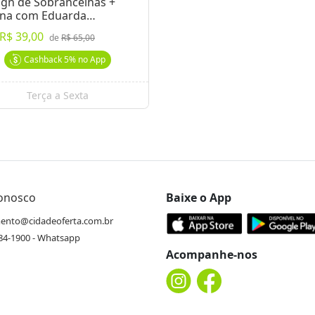
ign de Sobrancelhas +
na com Eduarda
nandes
R$ 39,00
de
R$ 65,00
Cashback
5%
no App
Terça a Sexta
Conosco
Baixe o App
ento@cidadeoferta.com.br
484-1900 - Whatsapp
Acompanhe-nos