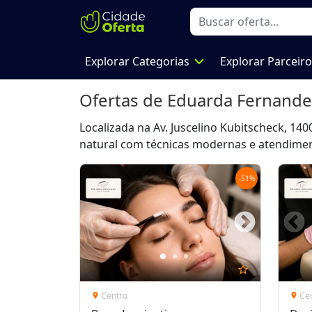
expand_more
Explorar Categorias
Explorar Parceir
Ofertas de
Eduarda Fernande
Localizada na Av. Juscelino Kubitscheck, 140
natural com técnicas modernas e atendime
-
51
%
star_outline
Centro
Ce
location_on
location_on