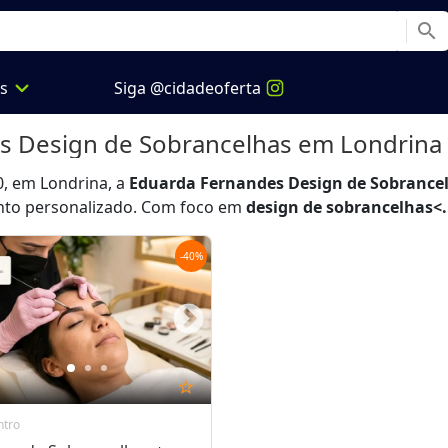
search
expand_more
os
Siga @cidadeoferta
s Design de Sobrancelhas
em Londrina
0, em Londrina, a
Eduarda Fernandes Design de Sobrance
nto personalizado. Com foco em
design de sobrancelhas<.
-
40
%
star_outline
ntro