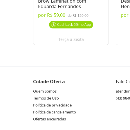
Brow Lamination com
Des
Eduarda Fernandes
Hen
Fer
por
R$ 59,00
por
de
R$ 120,00
Cashback
5%
no App
Terça a Sexta
Cidade Oferta
Fale 
Quem Somos
atendim
Termos de Uso
(43) 98
Política de privacidade
Política de cancelamento
Ofertas encerradas