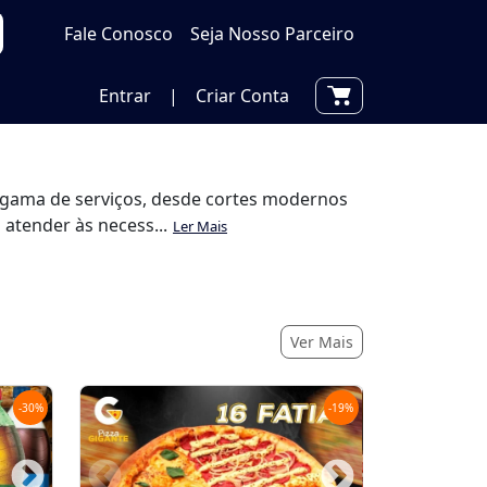
Fale Conosco
Seja Nosso Parceiro
Entrar
|
Criar Conta
a gama de serviços, desde cortes modernos
 atender às necess...
Ler Mais
Ver Mais
-
30
%
-
19
%