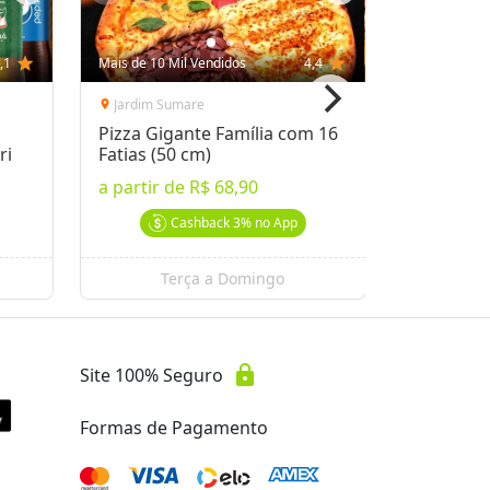
,1
star
Mais de 10 Mil Vendidos
4,4
star
Mais de 10 
Jardim Sumare
Pacaemb
location_on
location_on
Pizza Gigante Família com 16
Kit Dia d
ri
Fatias (50 cm)
1,2kg + 2
Gourmet
a partir de
R$ 68,90
por
R$ 78
Cashback
3%
no App
Terça a Domingo
Se
lock
Site 100% Seguro
Formas de Pagamento