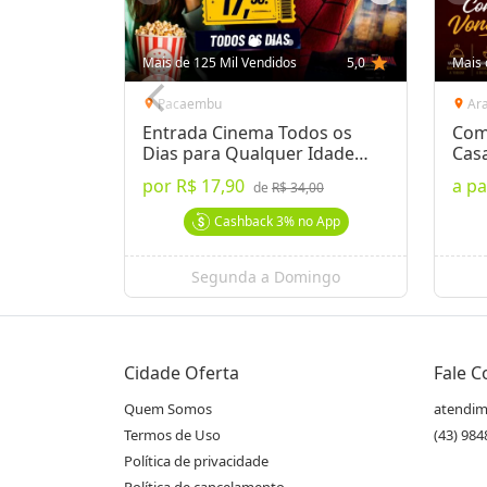
Mais de 125 Mil Vendidos
5,0
star
Mais 
Pacaembu
Ar
location_on
location_on
Entrada Cinema Todos os
Com
Dias para Qualquer Idade
Cas
Londrina
por
R$ 17,90
a pa
de
R$ 34,00
Cashback
3%
no App
Segunda a Domingo
Cidade Oferta
Fale 
Quem Somos
atendim
Termos de Uso
(43) 98
Política de privacidade