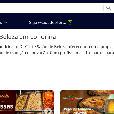
search
expand_more
os
Siga @cidadeoferta
 Beleza
em Londrina
Londrina, o Dr Corte Salão de Beleza oferecendo uma ampl
ão de tradição e inovação. Com profissionais treinados para
-
40
%