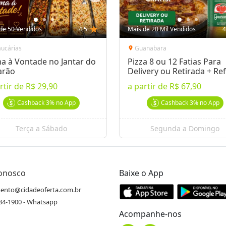
de 50 Vendidos
4,5
star
Mais de 20 Mil Vendidos
4
aucárias
Guanabara
location_on
a à Vontade no Jantar do
Pizza 8 ou 12 Fatias Para
arão
Delivery ou Retirada + Ref
rtir de
R$ 29,90
a partir de
R$ 67,90
Cashback
3%
no App
Cashback
3%
no App
Terça a Sábado
Segunda a Domingo
Conosco
Baixe o App
ento@cidadeoferta.com.br
484-1900 - Whatsapp
Acompanhe-nos