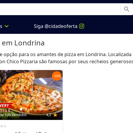
search
expand_more
os
Siga @cidadeoferta
em Londrina
e opção para os amantes de pizza em Londrina. Localizada n
on Chico Pizzaria são famosas por seus recheios generosos e
-
50
%
de 100 Vendidos
4,2
star
ntro