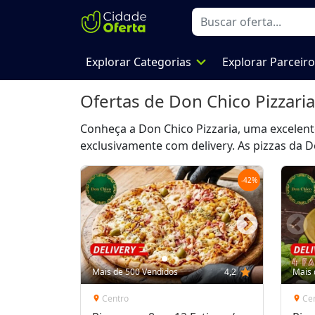
expand_more
Explorar Categorias
Explorar Parceir
Ofertas de
Don Chico Pizzaria
Conheça a Don Chico Pizzaria, uma excelent
exclusivamente com delivery. As pizzas da D
-
42
%
Mais de 500 Vendidos
4,2
star
Mais 
Centro
Ce
location_on
location_on