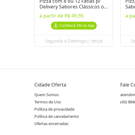
Pizza com 8 ou 12 Fatias p/
Pizz
Delivery Sabores Clássicos ou
Sabo
Premium
Pre
a partir de
R$ 49,90
a pa
Cashback
3%
no App
Segunda a Domingo (- terça)
Se
Cidade Oferta
Fale 
Quem Somos
atendim
Termos de Uso
(43) 98
Política de privacidade
Política de cancelamento
Ofertas encerradas