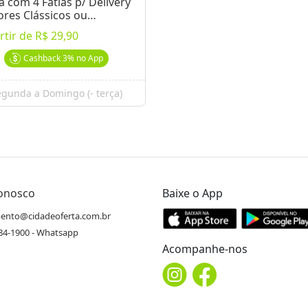
a com 4 Fatias p/ Delivery
res Clássicos ou
mium
rtir de
R$ 29,90
Cashback
3%
no App
gunda a Domingo (- terça)
Conosco
Baixe o App
ento@cidadeoferta.com.br
484-1900 - Whatsapp
Acompanhe-nos