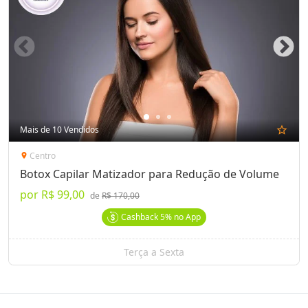
Mais de 10 Vendidos
star_outline
Centro
location_on
Botox Capilar Matizador para Redução de Volume
por
R$ 99,00
de
R$ 170,00
Cashback
5%
no App
Terça a Sexta