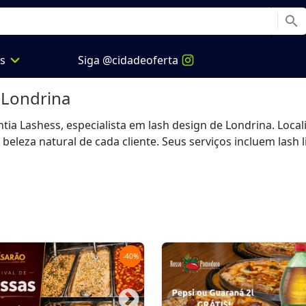
search
expand_more
os
Siga @cidadeoferta
Londrina
a Lashess, especialista em lash design de Londrina. Localiza
leza natural de cada cliente. Seus serviços incluem lash lif
-
40
%