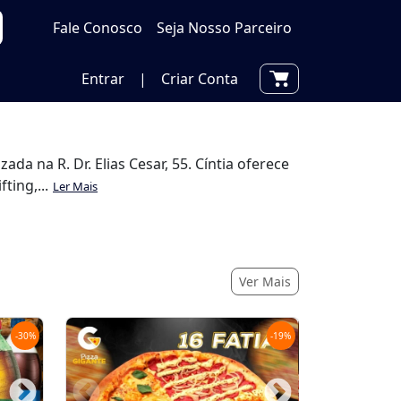
Fale Conosco
Seja Nosso Parceiro
Entrar
|
Criar Conta
da na R. Dr. Elias Cesar, 55. Cíntia oferece
ting,...
Ler Mais
Ver Mais
-
30
%
-
19
%