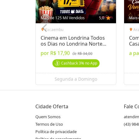
Mais de 125 Mil Vendidos
5,0
star
Mais 
Pacaembu
Ar
location_on
location_on
Cinema em Londrina Todos
Com
os Dias no Londrina Norte
Cas
Shop.
por
R$ 17,90
a pa
de
R$ 34,00
Cashback
3%
no App
Segunda a Domingo
Cidade Oferta
Fale 
Quem Somos
atendim
Termos de Uso
(43) 98
Política de privacidade