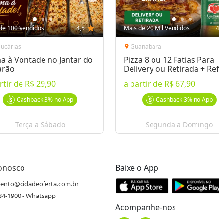
de 100 Vendidos
4,5
star
Mais de 20 Mil Vendidos
4
aucárias
Guanabara
location_on
a à Vontade no Jantar do
Pizza 8 ou 12 Fatias Para
arão
Delivery ou Retirada + Ref
rtir de
R$ 29,90
a partir de
R$ 67,90
Cashback
3%
no App
Cashback
3%
no App
Terça a Sábado
Segunda a Domingo
Conosco
Baixe o App
ento@cidadeoferta.com.br
484-1900 - Whatsapp
Acompanhe-nos