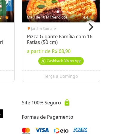
,1
star
Mais de 10 Mil Vendidos
4,4
star
Mais de 10 
Jardim Sumare
Guanabar
location_on
location_on
Pizza Gigante Família com 16
Almoço n
ri
Fatias (50 cm)
a partir 
a partir de
R$ 68,90
a partir 
Cashback
3%
no App
Terça a Domingo
lock
Site 100% Seguro
Formas de Pagamento