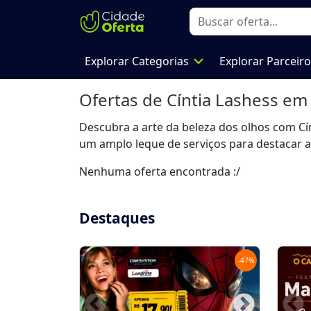
expand_more
Explorar Categorias
Explorar Parceir
Ofertas de
Cíntia Lashess
em 
Descubra a arte da beleza dos olhos com Cínti
um amplo leque de serviços para destacar a be
Nenhuma oferta encontrada :/
Destaques
-
47
%