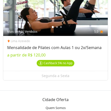
Mais de 100 Vendidos
5,0
star
Lima Azevedo
location_on
Mensalidade de Pilates com Aulas 1 ou 2x/Semana
a partir de
R$ 120,00
Cashback
5%
no App
Segunda a Sexta
Cidade Oferta
Quem Somos